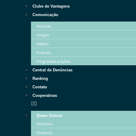
Clube de Vantagens
Comunicação
Notícias
Artigos
Vídeos
Podcast
Programas e Ações
Central de Denúncias
Ranking
Contato
Cooperativas
Quem Somos
Histórico
Diretoria