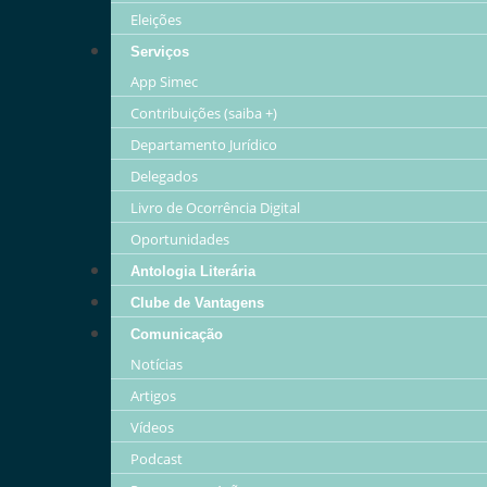
Eleições
Serviços
App Simec
Contribuições (saiba +)
Departamento Jurídico
Delegados
Livro de Ocorrência Digital
Oportunidades
Antologia Literária
Clube de Vantagens
Comunicação
Notícias
Artigos
Vídeos
Podcast