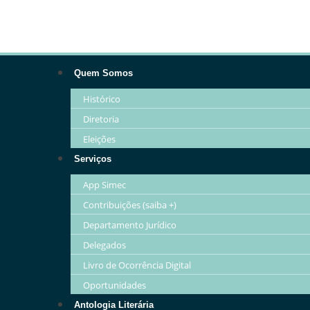
Quem Somos
Histórico
Diretoria
Eleições
Serviços
App Simec
Contribuições (saiba +)
Departamento Jurídico
Delegados
Livro de Ocorrência Digital
Oportunidades
Antologia Literária