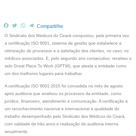
F
T
W
T
Compartilhe
a
w
h
e
O Sindicato dos Médicos do Ceará conquistou, pela primeira vez,
c
i
a
l
a certificação ISO 9001, sistema de gestão que estabelece a
e
t
t
e
otimização de processos e a satisfação dos clientes, no caso, os
b
t
s
g
médicos associados. E, pelo segundo ano consecutivo, recebeu o
o
e
A
r
o
r
p
a
selo Great Place To Work (GPTW), que atesta a entidade como
k
p
m
um dos melhores lugares para trabalhar.
A certificação ISO 9001:2015 foi concedida no mês de agosto
após auditoria que analisou os processos da entidade, como
jurídico, financeiro, atendimento e comunicação. A certificação é
um reconhecimento nacional e internacional à qualidade do
trabalho desempenhado pelo Sindicato dos Médicos do Ceará,
com validade de três anos e realização de auditoria interna
anualmente.