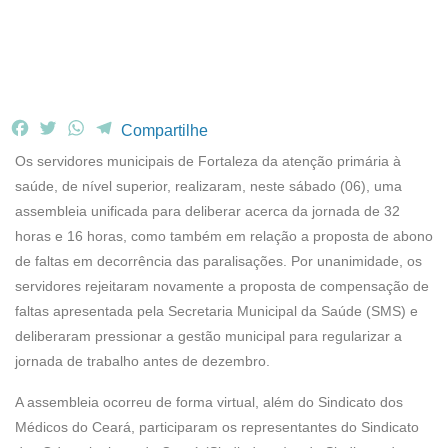
F
T
W
T
Compartilhe
a
w
h
e
Os servidores municipais de Fortaleza da atenção primária à
c
i
a
l
saúde, de nível superior, realizaram, neste sábado (06), uma
e
t
t
e
assembleia unificada para deliberar acerca da jornada de 32
b
t
s
g
horas e 16 horas, como também em relação a proposta de abono
o
e
A
r
o
r
p
a
de faltas em decorrência das paralisações. Por unanimidade, os
k
p
m
servidores rejeitaram novamente a proposta de compensação de
faltas apresentada pela Secretaria Municipal da Saúde (SMS) e
deliberaram pressionar a gestão municipal para regularizar a
jornada de trabalho antes de dezembro.
A assembleia ocorreu de forma virtual, além do Sindicato dos
Médicos do Ceará, participaram os representantes do Sindicato