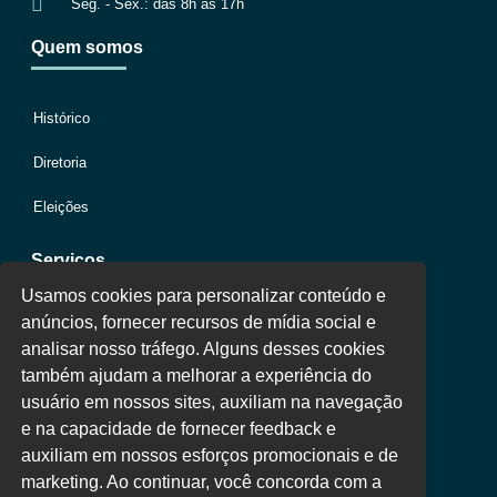
Seg. - Sex.: das 8h às 17h
Quem somos
Histórico
Diretoria
Eleições
Serviços
Usamos cookies para personalizar conteúdo e
anúncios, fornecer recursos de mídia social e
Jurídico
analisar nosso tráfego. Alguns desses cookies
também ajudam a melhorar a experiência do
Oportunidades
usuário em nossos sites, auxiliam na navegação
Clube de Vantagens
e na capacidade de fornecer feedback e
auxiliam em nossos esforços promocionais e de
Área Colaborador
marketing. Ao continuar, você concorda com a