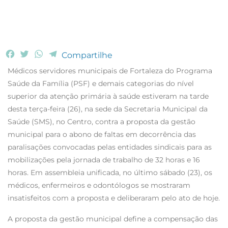
F
T
W
T
Compartilhe
a
w
h
e
Médicos servidores municipais de Fortaleza do Programa
c
i
a
l
Saúde da Família (PSF) e demais categorias do nível
e
t
t
e
superior da atenção primária à saúde estiveram na tarde
b
t
s
g
desta terça-feira (26), na sede da Secretaria Municipal da
o
e
A
r
o
r
p
a
Saúde (SMS), no Centro, contra a proposta da gestão
k
p
m
municipal para o abono de faltas em decorrência das
paralisações convocadas pelas entidades sindicais para as
mobilizações pela jornada de trabalho de 32 horas e 16
horas. Em assembleia unificada, no último sábado (23), os
médicos, enfermeiros e odontólogos se mostraram
insatisfeitos com a proposta e deliberaram pelo ato de hoje.
A proposta da gestão municipal define a compensação das