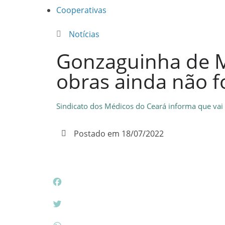
Cooperativas
Notícias
Gonzaguinha de M
obras ainda não f
Sindicato dos Médicos do Ceará informa que vai 
Postado em
18/07/2022
F
a
c
T