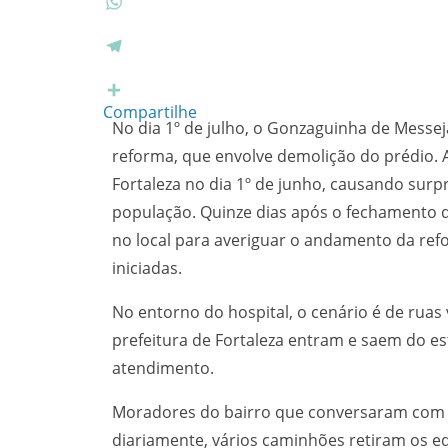
e
w
b
i
W
o
t
h
o
t
a
T
k
e
t
e
r
s
l
Compartilhe
No dia 1º de julho, o Gonzaguinha de Messe
A
e
p
g
reforma, que envolve demolição do prédio. A
p
r
Fortaleza no dia 1º de junho, causando surpr
a
população. Quinze dias após o fechamento d
m
no local para averiguar o andamento da ref
iniciadas.
No entorno do hospital, o cenário é de ruas 
prefeitura de Fortaleza entram e saem do 
atendimento.
Moradores do bairro que conversaram com a
diariamente, vários caminhões retiram os e