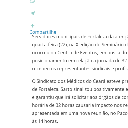
e
w
b
i
W
o
t
h
o
t
a
T
k
e
t
e
r
s
l
Compartilhe
Servidores municipais de Fortaleza da aten
A
e
p
g
quarta-feira (22), na X edição do Seminário 
p
r
ocorreu no Centro de Eventos, em busca do p
a
posicionamento em relação a jornada de 32 h
m
recebeu os representantes sindicais e profis
O Sindicato dos Médicos do Ceará esteve pre
de Fortaleza. Sarto sinalizou positivamente 
e garantiu que irá solicitar aos órgãos de c
horária de 32 horas causaria impacto nos re
apresentada em uma nova reunião, no Paço M
às 14 horas.