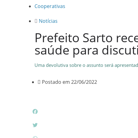
Cooperativas
Notícias
Prefeito Sarto rec
saúde para discut
Uma devolutiva sobre o assunto será apresenta
Postado em
22/06/2022
F
a
c
T