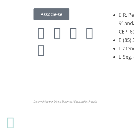
Associe-se
R. Pe
9º and
CEP: 6
(85)
aten
Seg. 
Sindicato dos Médicos do Estado do Ceará
CNPJ: 06.915.268/0001-30. Todos os direitos
reservados.
Desenvolvido por Direta Sistemas /
Designed by Freepik