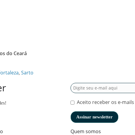
os do Ceará
Fortaleza
,
Sarto
er
Aceito receber os e-mails
des!
to
Quem somos