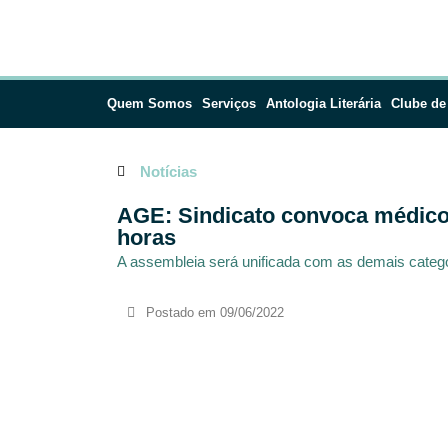
Quem Somos
Serviços
Antologia Literária
Clube de
Notícias
AGE: Sindicato convoca médicos
horas
A assembleia será unificada com as demais categ
Postado em
09/06/2022