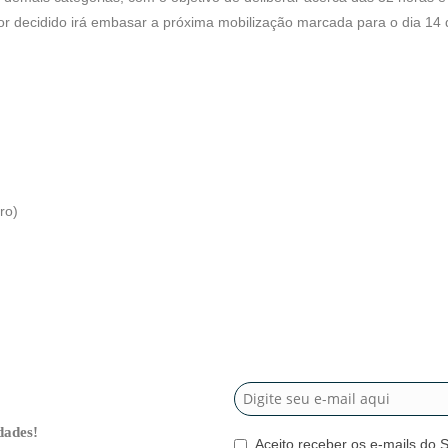
for decidido irá embasar a próxima mobilização marcada para o dia 14
ro)
dades!
Aceito receber os e-mails do 