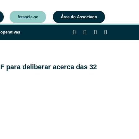
Associe-se
Área do Associado
operativas
 para deliberar acerca das 32