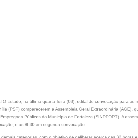
 O Estado, na última quarta-feira (08), edital de convocação para os 
lia (PSF) comparecerem a Assembleia Geral Extraordinária (AGE), qu
 e Empregada Públicos do Município de Fortaleza (SINDFORT). A assem
nvocação, e às 9h30 em segunda convocação.
demais categorias, com o objetivo de deliberar acerca das 32 horas e