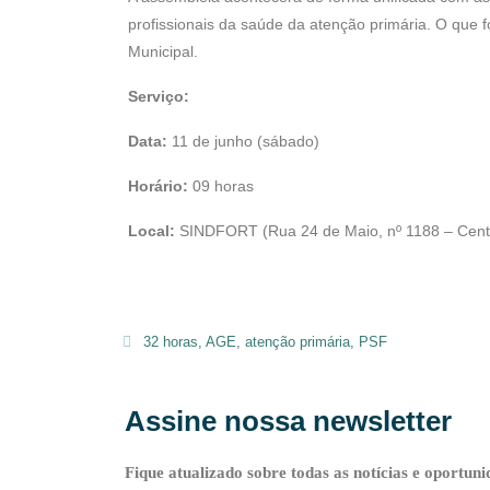
k
p
m
profissionais da saúde da atenção primária. O que 
Municipal.
Serviço:
Data:
11 de junho (sábado)
Horário:
09 horas
Local:
SINDFORT (Rua 24 de Maio, nº 1188 – Cent
32 horas
,
AGE
,
atenção primária
,
PSF
Assine nossa newsletter
Fique atualizado sobre todas as notícias e oportuni