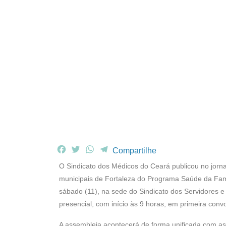
F
T
W
T
Compartilhe
a
w
h
e
O Sindicato dos Médicos do Ceará publicou no jornal
c
i
a
l
municipais de Fortaleza do Programa Saúde da Famí
e
t
t
e
sábado (11), na sede do Sindicato dos Servidores
b
t
s
g
presencial, com início às 9 horas, em primeira co
o
e
A
r
o
r
p
a
A assembleia acontecerá de forma unificada com as 