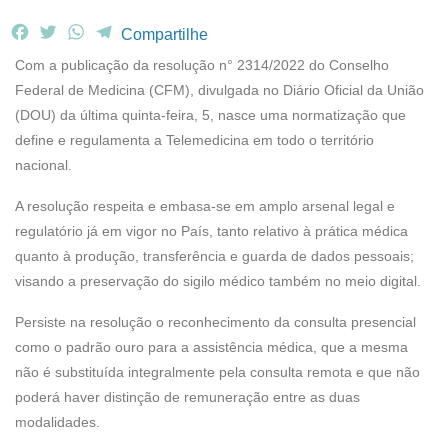
F
T
W
T
Compartilhe
a
w
h
e
Com a publicação da resolução n° 2314/2022 do Conselho
c
i
a
l
Federal de Medicina (CFM), divulgada no Diário Oficial da União
e
t
t
e
(DOU) da última quinta-feira, 5, nasce uma normatização que
b
t
s
g
define e regulamenta a Telemedicina em todo o território
o
e
A
r
o
r
p
a
nacional.
k
p
m
A resolução respeita e embasa-se em amplo arsenal legal e
regulatório já em vigor no País, tanto relativo à prática médica
quanto à produção, transferência e guarda de dados pessoais;
visando a preservação do sigilo médico também no meio digital.
Persiste na resolução o reconhecimento da consulta presencial
como o padrão ouro para a assistência médica, que a mesma
não é substituída integralmente pela consulta remota e que não
poderá haver distinção de remuneração entre as duas
modalidades.