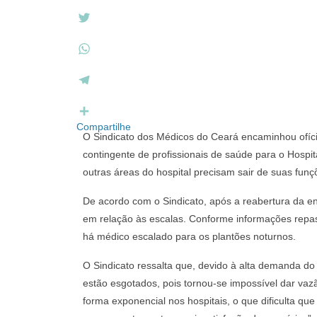
F
a
c
T
e
w
b
i
W
o
t
h
o
t
a
T
k
e
t
e
r
s
l
Compartilhe
O Sindicato dos Médicos do Ceará encaminhou ofício
A
e
contingente de profissionais de saúde para o Hospi
p
g
outras áreas do hospital precisam sair de suas fun
p
r
a
De acordo com o Sindicato, após a reabertura da en
m
em relação às escalas. Conforme informações repas
há médico escalado para os plantões noturnos.
O Sindicato ressalta que, devido à alta demanda do 
estão esgotados, pois tornou-se impossível dar va
forma exponencial nos hospitais, o que dificulta q