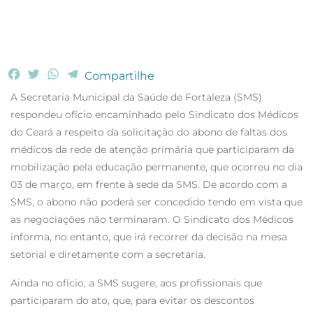
F
T
W
T
Compartilhe
a
w
h
e
A Secretaria Municipal da Saúde de Fortaleza (SMS)
c
i
a
l
respondeu ofício encaminhado pelo Sindicato dos Médicos
e
t
t
e
do Ceará a respeito da solicitação do abono de faltas dos
b
t
s
g
médicos da rede de atenção primária que participaram da
o
e
A
r
o
r
p
a
mobilização pela educação permanente, que ocorreu no dia
k
p
m
03 de março, em frente à sede da SMS. De acordo com a
SMS, o abono não poderá ser concedido tendo em vista que
as negociações não terminaram. O Sindicato dos Médicos
informa, no entanto, que irá recorrer da decisão na mesa
setorial e diretamente com a secretaria.
Ainda no ofício, a SMS sugere, aos profissionais que
participaram do ato, que, para evitar os descontos