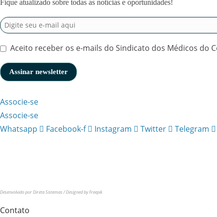
Fique atualizado sobre todas as notícias e oportunidades!
Aceito receber os e-mails do Sindicato dos Médicos do C
Associe-se
Associe-se
Whatsapp
Facebook-f
Instagram
Twitter
Telegram
Sindicato dos Médicos do Estado do Ceará
CNPJ: 06.915.268/0001-30. Todos os direitos
reservados.
Desenvolvido por Direta Sistemas /
Designed by Freepik
Contato