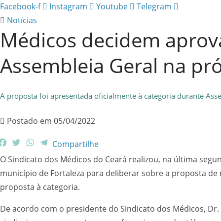
Facebook-f
Instagram
Youtube
Telegram
Notícias
Médicos decidem aprov
Assembleia Geral na pró
A proposta foi apresentada oficialmente à categoria durante Ass
Postado em
05/04/2022
F
T
W
T
Compartilhe
a
w
h
e
O Sindicato dos Médicos do Ceará realizou, na última segu
c
i
a
l
município de Fortaleza para deliberar sobre a proposta 
e
t
t
e
b
t
s
g
proposta à categoria.
o
e
A
r
o
r
p
a
De acordo com o presidente do Sindicato dos Médicos, Dr.
k
p
m