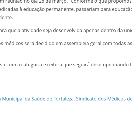
em reunião no dia 28 de março. “Conforme o que propomos,
 dedicadas à educação permanente, passariam para educação
dente.
a que a atividade seja desenvolvida apenas dentro da uni
 médicos será decidido em assembleia geral com todas as ca
o com a categoria e reitera que seguirá desempenhando tod
a Municipal da Saúde de Fortaleza
,
Sindicato dos Médicos d