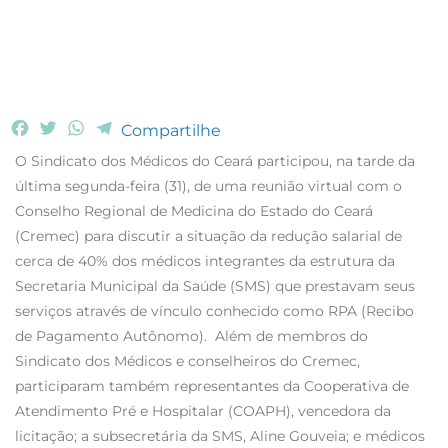
F
T
W
T
Compartilhe
a
w
h
e
O Sindicato dos Médicos do Ceará participou, na tarde da
c
i
a
l
última segunda-feira (31), de uma reunião virtual com o
e
t
t
e
Conselho Regional de Medicina do Estado do Ceará
b
t
s
g
(Cremec) para discutir a situação da redução salarial de
o
e
A
r
o
r
p
a
cerca de 40% dos médicos integrantes da estrutura da
k
p
m
Secretaria Municipal da Saúde (SMS) que prestavam seus
serviços através de vínculo conhecido como RPA (Recibo
de Pagamento Autônomo). Além de membros do
Sindicato dos Médicos e conselheiros do Cremec,
participaram também representantes da Cooperativa de
Atendimento Pré e Hospitalar (COAPH), vencedora da
licitação; a subsecretária da SMS, Aline Gouveia; e médicos