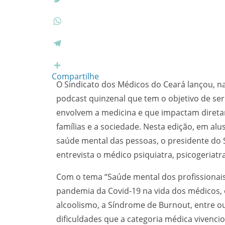
c
T
e
w
b
i
W
o
t
h
o
t
a
T
k
e
t
e
r
s
l
Compartilhe
O Sindicato dos Médicos do Ceará lançou, n
A
e
p
g
podcast
quinzenal que tem o objetivo de se
p
r
envolvem a medicina e que impactam direta
a
famílias e a sociedade. Nesta edição, em al
m
saúde mental das pessoas, o presidente do 
entrevista o médico psiquiatra, psicogeriatra
Com o tema “Saúde mental dos profissionai
pandemia da Covid-19 na vida dos médicos, 
alcoolismo, a Síndrome de Burnout, entre out
dificuldades que a categoria médica vivencio