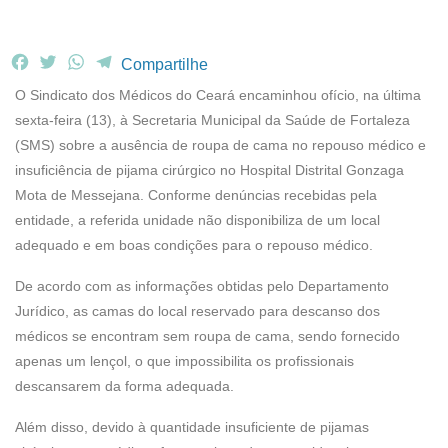
F
T
W
T
Compartilhe
a
w
h
e
O Sindicato dos Médicos do Ceará encaminhou ofício, na última
c
i
a
l
sexta-feira (13), à Secretaria Municipal da Saúde de Fortaleza
e
t
t
e
(SMS) sobre a ausência de roupa de cama no repouso médico e
b
t
s
g
insuficiência de pijama cirúrgico no Hospital Distrital Gonzaga
o
e
A
r
o
r
p
a
Mota de Messejana. Conforme denúncias recebidas pela
k
p
m
entidade, a referida unidade não disponibiliza de um local
adequado e em boas condições para o repouso médico.
De acordo com as informações obtidas pelo Departamento
Jurídico, as camas do local reservado para descanso dos
médicos se encontram sem roupa de cama, sendo fornecido
apenas um lençol, o que impossibilita os profissionais
descansarem da forma adequada.
Além disso, devido à quantidade insuficiente de pijamas