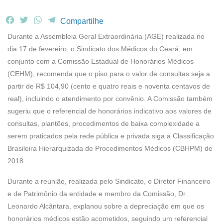
F
T
W
T
Compartilhe
a
w
h
e
Durante a Assembleia Geral Extraordinária (AGE) realizada no
c
i
a
l
dia 17 de fevereiro, o Sindicato dos Médicos do Ceará, em
e
t
t
e
conjunto com a Comissão Estadual de Honorários Médicos
b
t
s
g
(CEHM), recomenda que o piso para o valor de consultas seja a
o
e
A
r
o
r
p
a
partir de R$ 104,90 (cento e quatro reais e noventa centavos de
k
p
m
real), incluindo o atendimento por convênio. A Comissão também
sugeriu que o referencial de honorários indicativo aos valores de
consultas, plantões, procedimentos de baixa complexidade a
serem praticados pela rede pública e privada siga a Classificação
Brasileira Hierarquizada de Procedimentos Médicos (CBHPM) de
2018.
Durante a reunião, realizada pelo Sindicato, o Diretor Financeiro
e de Patrimônio da entidade e membro da Comissão, Dr.
Leonardo Alcântara, explanou sobre a depreciação em que os
honorários médicos estão acometidos, seguindo um referencial